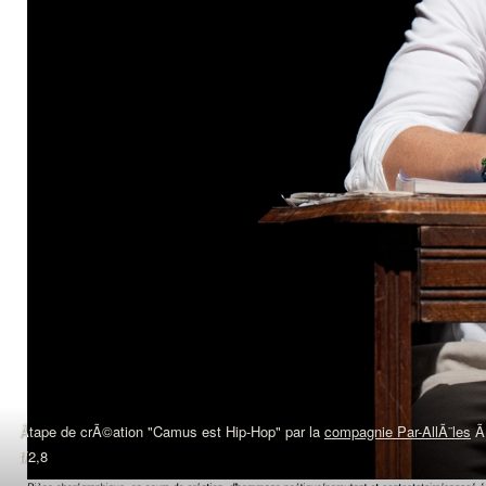
Ãtape de crÃ©ation "Camus est Hip-Hop" par la
compagnie Par-AllÃ¨les
f/2,8