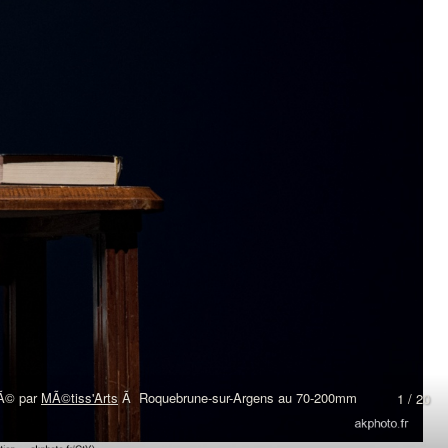
sÃ© par
MÃ©tiss'Arts
Ã Roquebrune-sur-Argens au 70-200mm
1 / 20