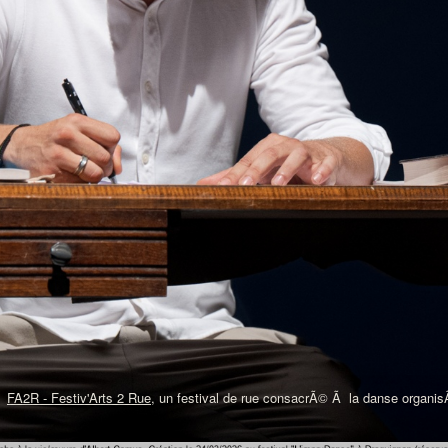
Ã
FA2R - Festiv'Arts 2 Rue
, un festival de rue consacrÃ© Ã la danse organi