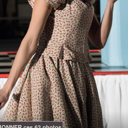
iniÃ¨re"
IONNER ces 63 photos