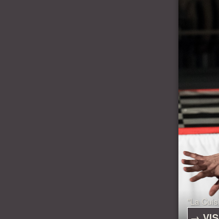
"La Cuis
→ VIS